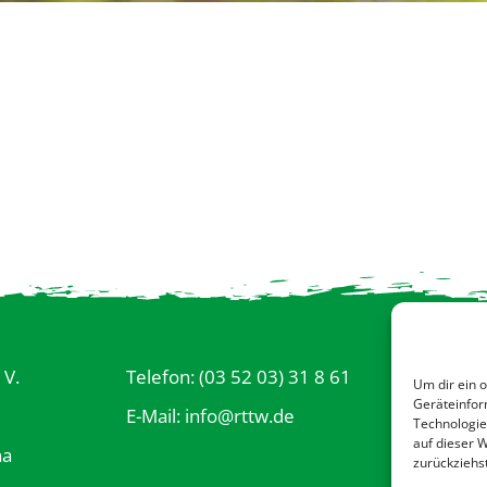
Datensc
 V.
Telefon: (03 52 03) 31 8 61
Um dir ein 
Impres
Geräteinfor
E-Mail: info@rttw.de
Technologie
Kontakt
auf dieser 
ha
zurückziehs
Cookie-R