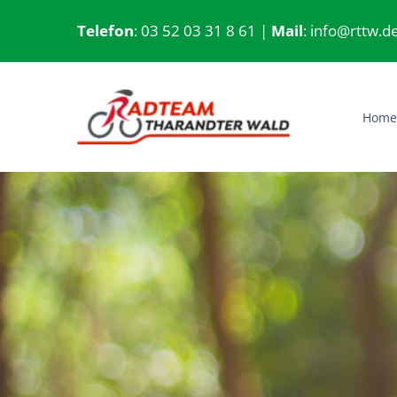
Zum
Telefon
: 03 52 03 31 8 61 |
Mail
: info@rttw.d
Inhalt
springen
Hom