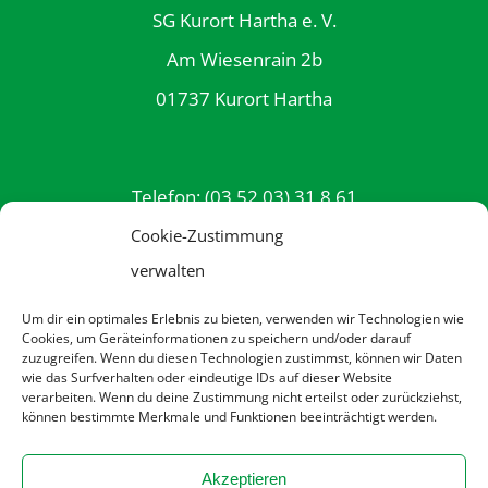
SG Kurort Hartha e. V.
Am Wiesenrain 2b
01737 Kurort Hartha
Telefon: (03 52 03) 31 8 61
E-Mail: info@rttw.de
Cookie-Zustimmung
verwalten
Um dir ein optimales Erlebnis zu bieten, verwenden wir Technologien wie
Datenschutzerklärung
Cookies, um Geräteinformationen zu speichern und/oder darauf
zuzugreifen. Wenn du diesen Technologien zustimmst, können wir Daten
Impressum
wie das Surfverhalten oder eindeutige IDs auf dieser Website
verarbeiten. Wenn du deine Zustimmung nicht erteilst oder zurückziehst,
können bestimmte Merkmale und Funktionen beeinträchtigt werden.
Kontakt
Akzeptieren