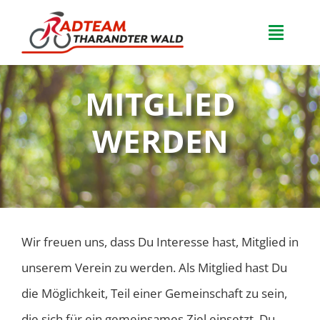
Zum
Inhalt
Toggle
springen
Naviga
Home
MITGLIED
Team
WERDEN
Veranstaltungen
FAQ
Wir freuen uns, dass Du Interesse hast, Mitglied in
Neuigkeiten
unserem Verein zu werden. Als Mitglied hast Du
die Möglichkeit, Teil einer Gemeinschaft zu sein,
Kontakt
die sich für ein gemeinsames Ziel einsetzt. Du