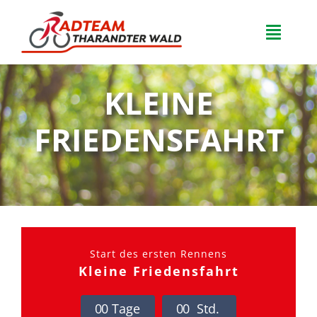
Zum
Inhalt
Toggle
springen
Naviga
Home
KLEINE
Team
FRIEDENSFAHRT
Veranstaltungen
FAQ
Start des ersten Rennens
Neuigkeiten
Kleine Friedensfahrt
Kontakt
0
0
Tage
0
0
Std.