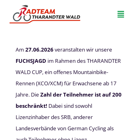
Zum
Inhalt
Toggle
springen
Naviga
Home
Am
27.06.2026
veranstalten wir unsere
Team
FUCHSJAGD
im Rahmen des THARANDTER
WALD CUP, ein offenes Mountainbike-
Veranstaltungen
Rennen (XCO/XCM) für Erwachsene ab 17
FAQ
Jahre. Die
Zahl der Teilnehmer ist auf 200
beschränkt!
Dabei sind sowohl
Neuigkeiten
Lizenzinhaber des SRB, anderer
Landesverbände von German Cycling als
Kontakt
auch Teilnehmer ohne Lizenz