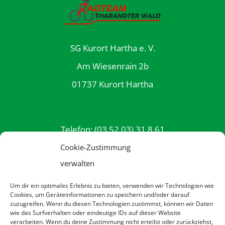
SG Kurort Hartha e. V.
Am Wiesenrain 2b
01737 Kurort Hartha
Telefon: (03 52 03) 31 8 61
E-Mail: info@rttw.de
Cookie-Zustimmung
verwalten
Um dir ein optimales Erlebnis zu bieten, verwenden wir Technologien wie
Datenschutzerklärung
Cookies, um Geräteinformationen zu speichern und/oder darauf
zuzugreifen. Wenn du diesen Technologien zustimmst, können wir Daten
Impressum
wie das Surfverhalten oder eindeutige IDs auf dieser Website
verarbeiten. Wenn du deine Zustimmung nicht erteilst oder zurückziehst,