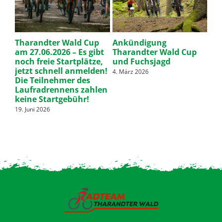
nen
Tharandter Wald Cup
Ankündigung
OC
d
am 27.06.2026 – Es gibt
Tharandter Wald Cup
je
noch freie Startplätze,
und Fuchsjagd
28. 
jetzt schnell anmelden!
4. März 2026
Die Teilnehmer des
Laufradrennens zahlen
keine Startgebühr!
19. Juni 2026