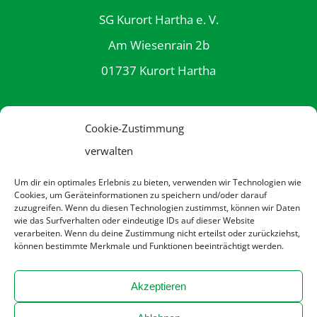
SG Kurort Hartha e. V.
Am Wiesenrain 2b
01737 Kurort Hartha
Cookie-Zustimmung
Telefon: (03 52 03) 31 8 61
verwalten
E-Mail: info@rttw.de
Um dir ein optimales Erlebnis zu bieten, verwenden wir Technologien wie
Cookies, um Geräteinformationen zu speichern und/oder darauf
zuzugreifen. Wenn du diesen Technologien zustimmst, können wir Daten
Datenschutzerklärung
wie das Surfverhalten oder eindeutige IDs auf dieser Website
verarbeiten. Wenn du deine Zustimmung nicht erteilst oder zurückziehst,
können bestimmte Merkmale und Funktionen beeinträchtigt werden.
Impressum
Akzeptieren
Kontakt