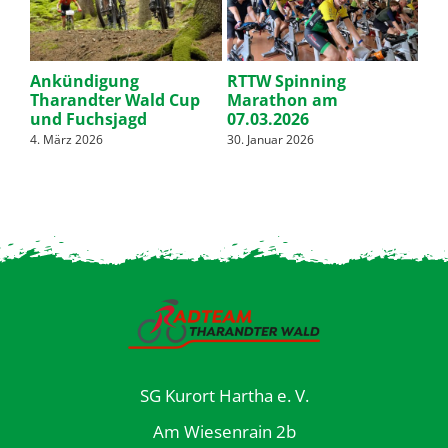
nen
Ankündigung
RTTW Spinning
OC
d
Tharandter Wald Cup
Marathon am
je
und Fuchsjagd
07.03.2026
28. 
4. März 2026
30. Januar 2026
SG Kurort Hartha e. V.
Am Wiesenrain 2b