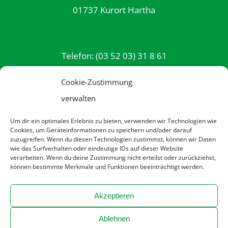
01737 Kurort Hartha
Telefon: (03 52 03) 31 8 61
E-Mail: info@rttw.de
Cookie-Zustimmung
verwalten
Datenschutzerklärung
Um dir ein optimales Erlebnis zu bieten, verwenden wir Technologien wie
Cookies, um Geräteinformationen zu speichern und/oder darauf
zuzugreifen. Wenn du diesen Technologien zustimmst, können wir Daten
Impressum
wie das Surfverhalten oder eindeutige IDs auf dieser Website
verarbeiten. Wenn du deine Zustimmung nicht erteilst oder zurückziehst,
Kontakt
können bestimmte Merkmale und Funktionen beeinträchtigt werden.
Cookie-Richtlinie (EU)
Akzeptieren
Ablehnen