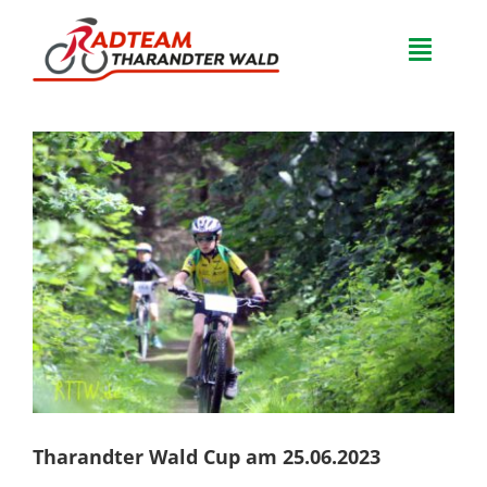
Zum
Inhalt
Toggle
springen
Naviga
Home
Zeige
Team
grösseres
Bild
Veranstaltungen
FAQ
Neuigkeiten
Tharandter Wald Cup am 25.06.2023
Kontakt