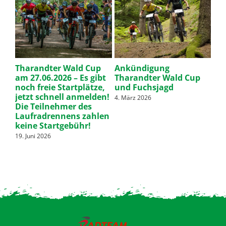
nen
Tharandter Wald Cup
Ankündigung
RT
d
am 27.06.2026 – Es gibt
Tharandter Wald Cup
Ma
noch freie Startplätze,
und Fuchsjagd
07.
jetzt schnell anmelden!
4. März 2026
30. 
Die Teilnehmer des
Laufradrennens zahlen
keine Startgebühr!
19. Juni 2026